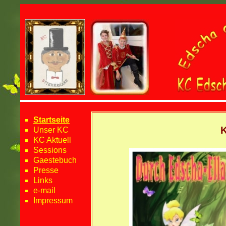
Startseite
K
Unser KC
KC Aktuell
Sessions
Gaestebuch
Presse
Links
e-mail
Impressum