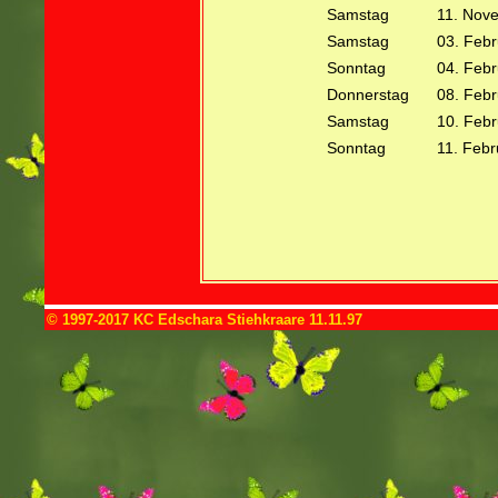
Samstag
11. Nov
Samstag
03. Feb
Sonntag
04. Feb
Donnerstag
08. Feb
Samstag
10. Feb
Sonntag
11. Febr
© 1997-2017 KC Edschara Stiehkraare 11.11.97